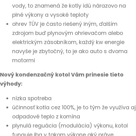
vody, to znamená že kotly idú nárazovo na
plné výkony a vysoké teploty
ohrev TÚV je často riešený iným, ďalším
zdrojom buď plynovým ohrievačom alebo
elektrickým zásobníkom, každý kw energie
navyše je zbytočný, to je ako auto s dvoma
motormi
Nový kondenzačný kotol Vám prinesie tieto
výhody:
nízka spotreba
účinnosť kotla cez 100%, je to tým že využíva aj
odpadové teplo z komína
plynulá reguácia (modulácia) výkonu, kotol
funguje iba v takom výkone aký práve