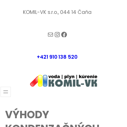
Prejsť
KOMIL-VK s.r.o., 044 14 Čaňa
na
obsah
komil-vk@komilvk.sk
Instagram
Facebook
+421 910 138 520
VÝHODY