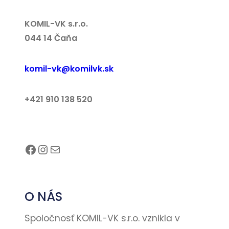
KOMIL-VK s.r.o.
044 14 Čaňa
komil-vk@komilvk.sk
+421 910 138 520
Facebook
Instagram
E-mail
O NÁS
Spoločnosť KOMIL-VK s.r.o. vznikla v