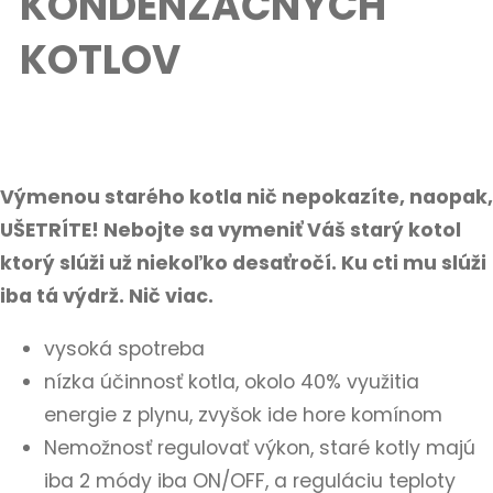
KONDENZAČNÝCH
KOTLOV
Výmenou starého kotla nič nepokazíte, naopak,
UŠETRÍTE! Nebojte sa vymeniť Váš starý kotol
ktorý slúži už niekoľko desaťročí. Ku cti mu slúži
iba tá výdrž. Nič viac.
vysoká spotreba
nízka účinnosť kotla, okolo 40% využitia
energie z plynu, zvyšok ide hore komínom
Nemožnosť regulovať výkon, staré kotly majú
iba 2 módy iba ON/OFF, a reguláciu teploty