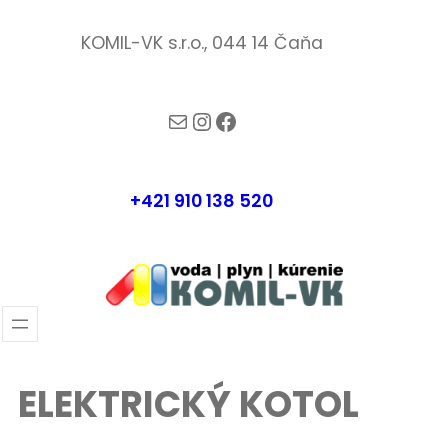
Prejsť
KOMIL-VK s.r.o., 044 14 Čaňa
na
obsah
komil-vk@komilvk.sk
Instagram
Facebook
+421 910 138 520
ELEKTRICKÝ KOTOL