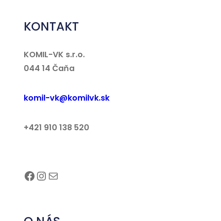
KONTAKT
KOMIL-VK s.r.o.
044 14 Čaňa
komil-vk@komilvk.sk
+421 910 138 520
Facebook
Instagram
E-mail