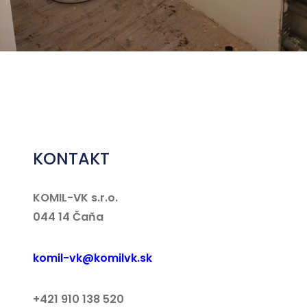
KONTAKT
KOMIL-VK s.r.o.
044 14 Čaňa
komil-vk@komilvk.sk
+421 910 138 520