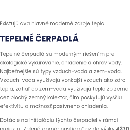
Existujú dva hlavné moderné zdroje tepla:
TEPELNÉ ČERPADLÁ
Tepelné čerpadlá sú moderným riešením pre
ekologické vykurovanie, chladenie a ohrev vody.
Najbežnejšie sú typy vzduch-voda a zem-voda.
Vzduch-voda využívajú vonkajší vzduch ako zdroj
tepla, zatiaľ čo zem-voda využívajú teplo zo zeme
cez plochý zemný kolektor, čím poskytujú vyššiu
efektivitu a možnosť pasívneho chladenia.
Dotácie na inštaláciu týchto čerpadiel v rámci
projektu „Zelená domácnostiam“ až do výšky
4370