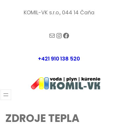
Prejsť
KOMIL-VK s.r.o., 044 14 Čaňa
na
obsah
komil-vk@komilvk.sk
Instagram
Facebook
+421 910 138 520
ZDROJE TEPLA