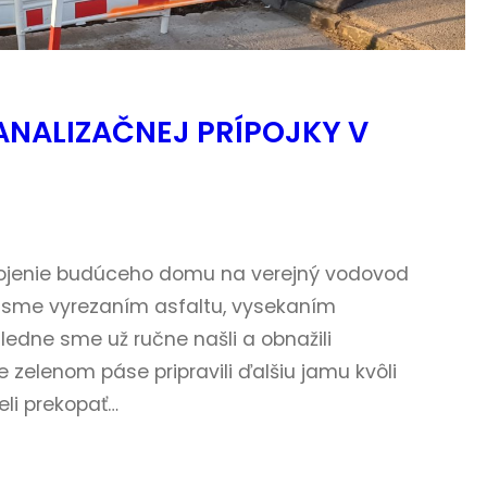
NALIZAČNEJ PRÍPOJKY V
ripojenie budúceho domu na verejný vodovod
i sme vyrezaním asfaltu, vysekaním
dne sme už ručne našli a obnažili
 zelenom páse pripravili ďalšiu jamu kvôli
li prekopať…