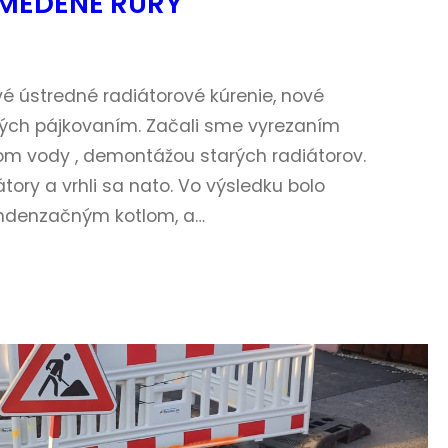
 MEDENÉ RÚRY
 ústredné radiátorové kúrenie, nové
ných pájkovaním. Začali sme vyrezaním
om vody , demontážou starých radiátorov.
tory a vrhli sa nato. Vo výsledku bolo
ondenzačným kotlom, a…