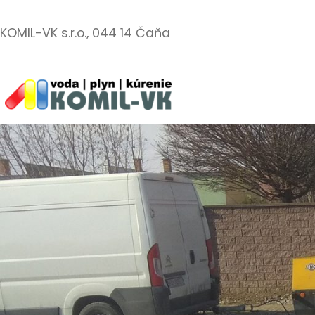
Prejsť
na
KOMIL-VK s.r.o., 044 14 Čaňa
obsah