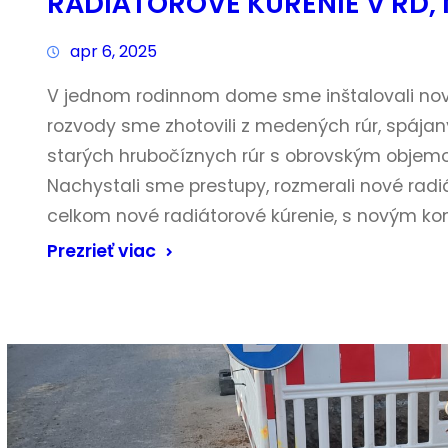
RADIÁTOROVÉ KÚRENIE V RD,
apr 6, 2025
V jednom rodinnom dome sme inštalovali nové
rozvody sme zhotovili z medených rúr, spája
starých hrubočíznych rúr s obrovským objem
Nachystali sme prestupy, rozmerali nové radiá
celkom nové radiátorové kúrenie, s novým k
Prezrieť viac