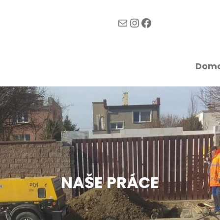
komil-vk@komilvk.sk
Instagram
Facebook
Dom
NAŠE PRÁCE