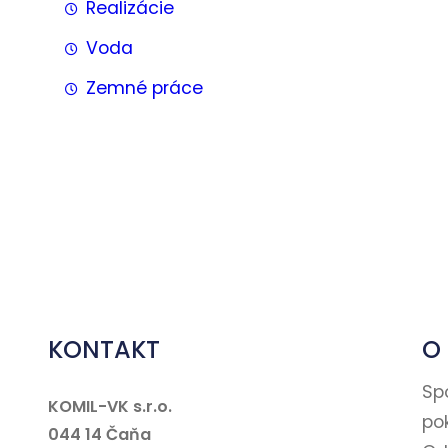
Realizácie
Voda
Zemné práce
KONTAKT
O
Spo
KOMIL-VK s.r.o.
po
044 14 Čaňa