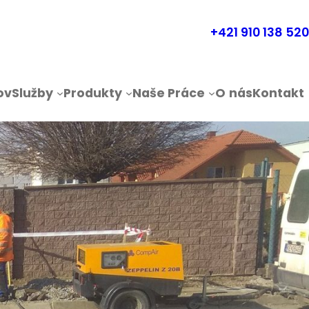
+421 910 138 520
ov
Služby
Produkty
Naše Práce
O
nás
Kontakt