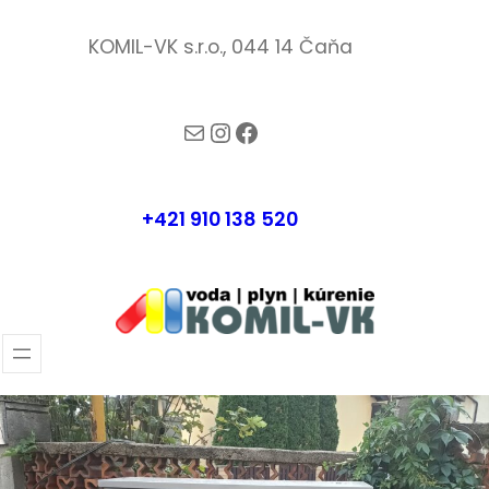
Prejsť
KOMIL-VK s.r.o., 044 14 Čaňa
na
obsah
komil-vk@komilvk.sk
Instagram
Facebook
+421 910 138 520