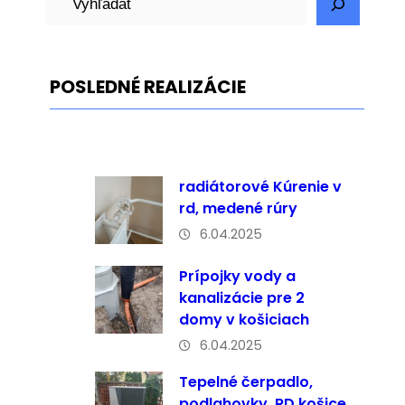
ľ
a
d
POSLEDNÉ REALIZÁCIE
a
ť
radiátorové Kúrenie v
rd, medené rúry
6.04.2025
Prípojky vody a
kanalizácie pre 2
domy v košiciach
6.04.2025
Tepelné čerpadlo,
podlahovky, RD košice