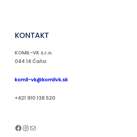
KONTAKT
KOMIL-VK s.r.o.
044 14 Čaňa
komil-vk@komilvk.sk
+421 910 138 520
Facebook
Instagram
E-mail