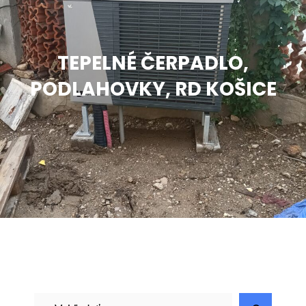
TEPELNÉ ČERPADLO,
PODLAHOVKY, RD KOŠICE
H