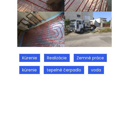
Kúrenie
Realizácie
Zemné práce
kúrenie
tepelné čerpadlo
voda