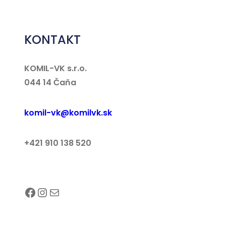
KONTAKT
KOMIL-VK s.r.o.
044 14 Čaňa
komil-vk@komilvk.sk
+421 910 138 520
Facebook
Instagram
E-mail