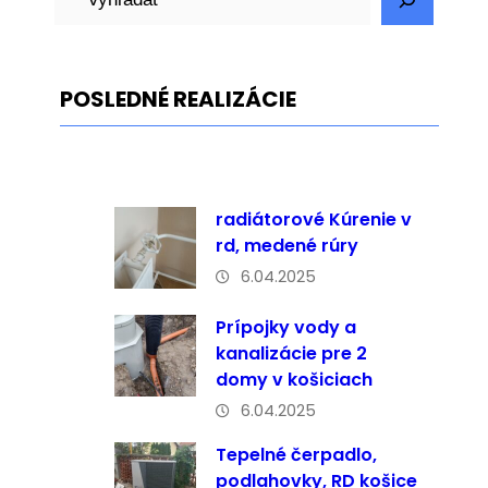
ľ
a
d
POSLEDNÉ REALIZÁCIE
a
ť
radiátorové Kúrenie v
rd, medené rúry
6.04.2025
Prípojky vody a
kanalizácie pre 2
domy v košiciach
6.04.2025
Tepelné čerpadlo,
podlahovky, RD košice