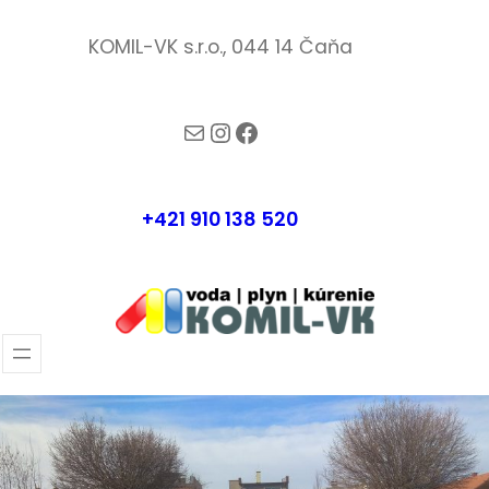
Prejsť
KOMIL-VK s.r.o., 044 14 Čaňa
na
obsah
komil-vk@komilvk.sk
Instagram
Facebook
+421 910 138 520